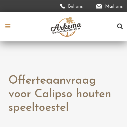
Bel ons
Mail ons
Offerteaanvraag
voor Calipso houten
speeltoestel