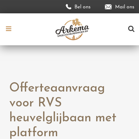
Bel ons
Mail ons
Offerteaanvraag
voor RVS
heuvelglijbaan met
platform