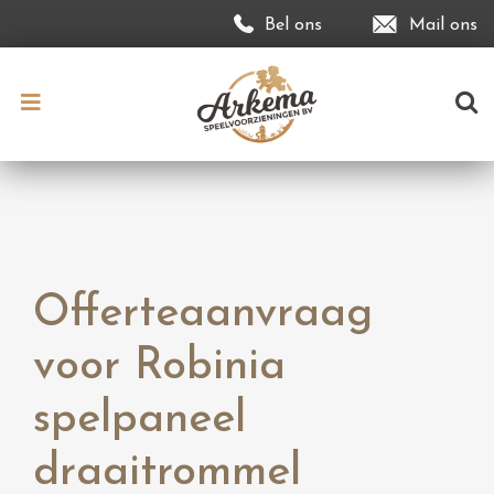
Bel ons
Mail ons
Offerteaanvraag
voor Robinia
spelpaneel
draaitrommel