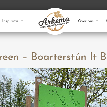
Inspiratie
Over ons
een – Boarterstún It 