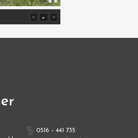
<
>
►
ier
0516 – 441 735