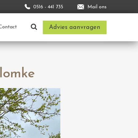
0516 - 441 735
Mail ons
Advies aanvragen
Contact
Blomke