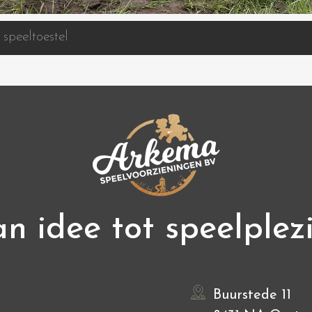
speeltoestel
n idee tot speelplez
Buurstede 11