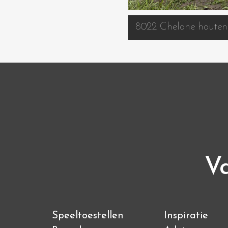
8022 Chelone houten 
Va
Speeltoestellen
Inspiratie