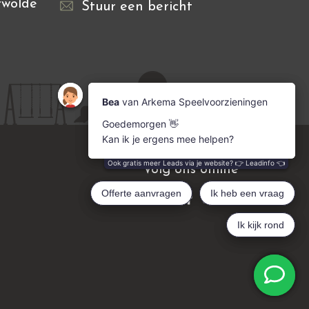
rwolde
Stuur een bericht
Volg ons online