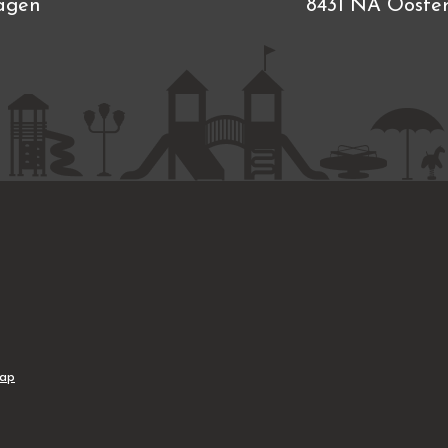
agen
8431 NA Ooste
map