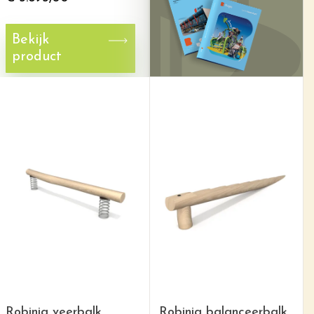
Bekijk
product
Robinia veerbalk
Robinia balanceerbalk