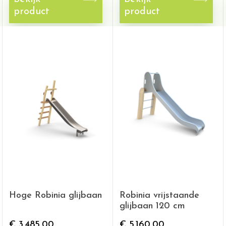
product
product
Hoge Robinia glijbaan
Robinia vrijstaande
glijbaan 120 cm
€
3.485,00
€
5.160,00