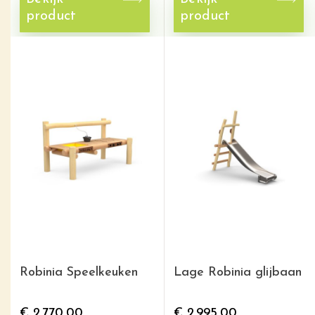
product
product
Robinia Speelkeuken
Lage Robinia glijbaan
€
2.770,00
€
2.995,00