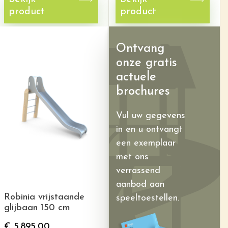
product
product
Ontvang
onze gratis
actuele
brochures
Vul uw gegevens
in en u ontvangt
een exemplaar
met ons
verrassend
aanbod aan
Robinia vrijstaande
speeltoestellen.
glijbaan 150 cm
€
5.895,00