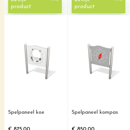
product
product
Spelpaneel koe
Spelpaneel kompas
€
875,00
€
850,00