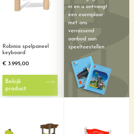
in en u ontvangt
een exemplaar
met ons
verrassend
aanbod aan
Robinia spelpaneel
speeltoestellen.
keyboard
€
3.995,00
Bekijk
product