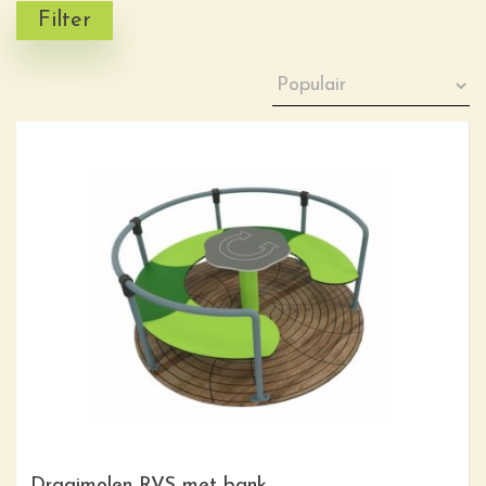
Filter
Draaimolen RVS met bank