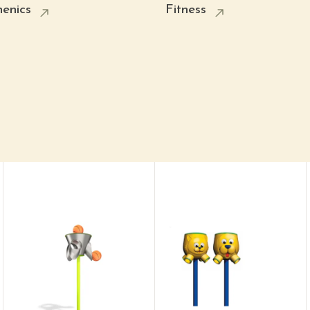
henics
Fitness