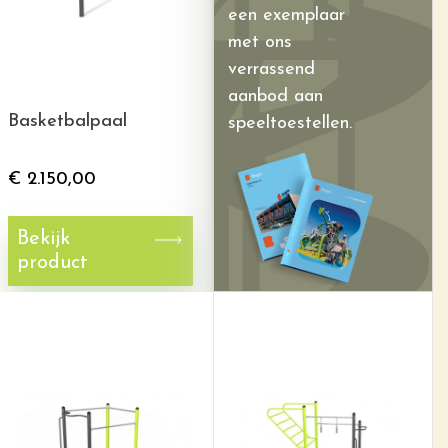
een exemplaar
met ons
verrassend
aanbod aan
Basketbalpaal
speeltoestellen.
€
2.150,00
Bekijk
product