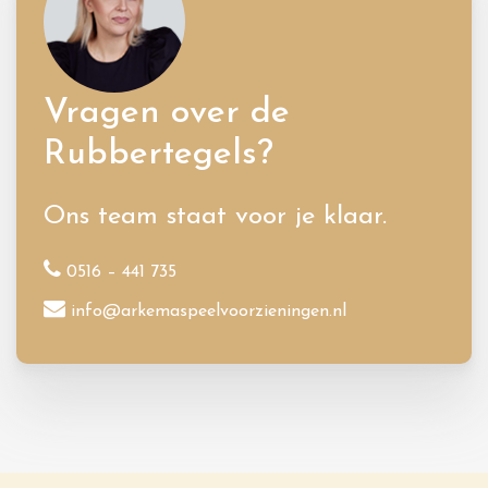
Vragen over de
Rubbertegels?
Ons team staat voor je klaar.
0516 – 441 735
info@arkemaspeelvoorzieningen.nl