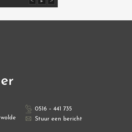
<
>
►
ier
0516 – 441 735
rwolde
Stuur een bericht