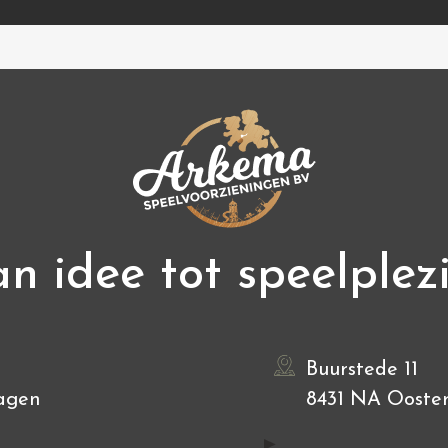
n idee tot speelplez
Buurstede 11
agen
8431 NA Ooste