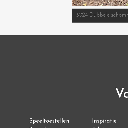
3024 Dubbele schomm
Va
Speeltoestellen
Inspiratie