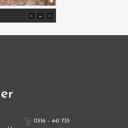
<
>
►
ier
0516 – 441 735