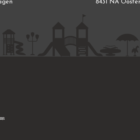
agen
8431 NA Ooste
map