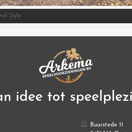
el Style
n idee tot speelplez
Buurstede 11