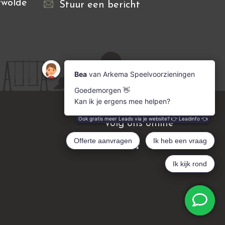
rwolde
Stuur een bericht
Volg ons online