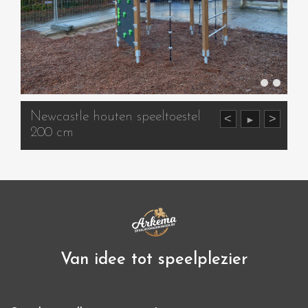
Newcastle houten speeltoestel
<
>
►
200 cm
Van idee tot speelplezier