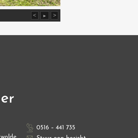
<
>
►
ier
0516 – 441 735
rwolde