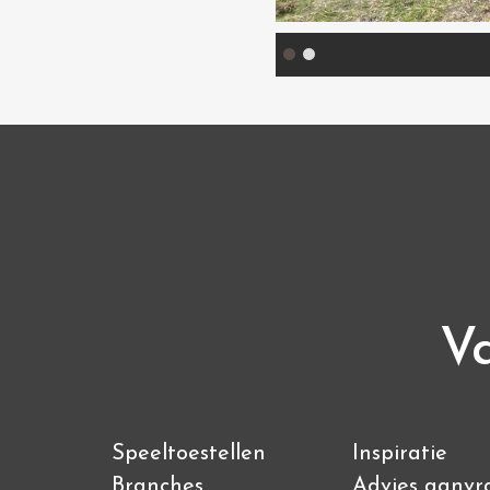
Va
Speeltoestellen
Inspiratie
Branches
Advies aanvr