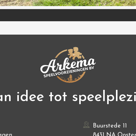
n idee tot speelplez
Buurstede 11
agen
8431 NA Ooste