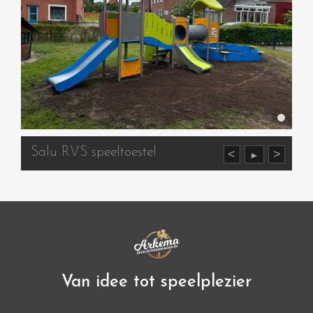
Salu RVS speeltoestel
<
>
►
Van idee tot speelplezier