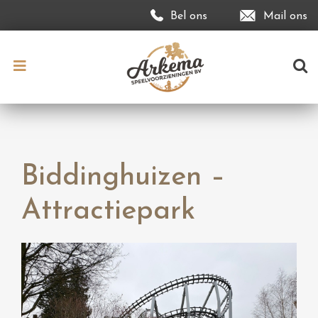
Bel ons
Mail ons
Biddinghuizen –
Attractiepark