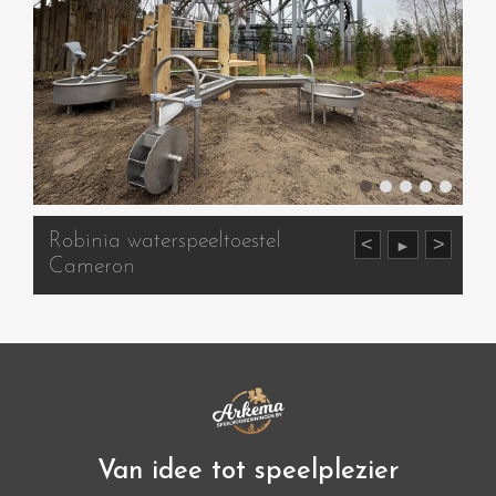
Robinia waterspeeltoestel
<
>
►
Cameron
Van idee tot speelplezier