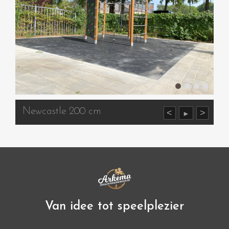
Newcastle 200 cm
<
>
►
Van idee tot speelplezier