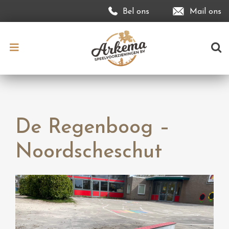
Bel ons
Mail ons
De Regenboog –
Noordscheschut