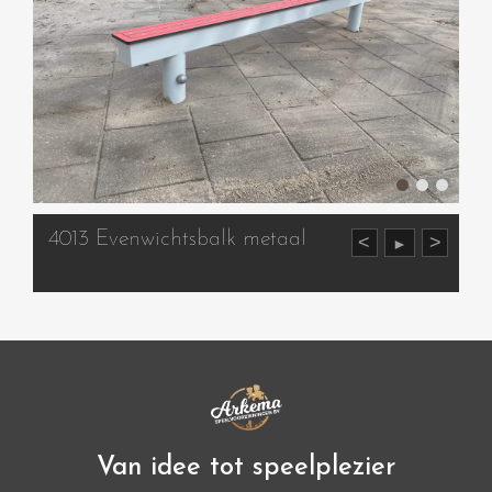
4013 Evenwichtsbalk metaal
<
>
►
Van idee tot speelplezier