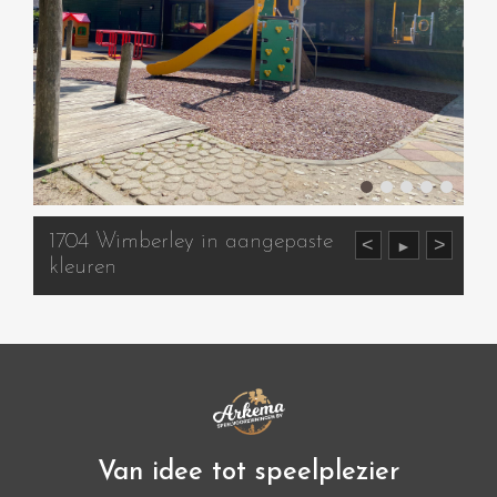
1704 Wimberley in aangepaste
<
>
►
kleuren
Van idee tot speelplezier