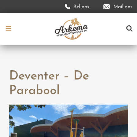
Bel ons
Mail ons
Deventer – De
Parabool