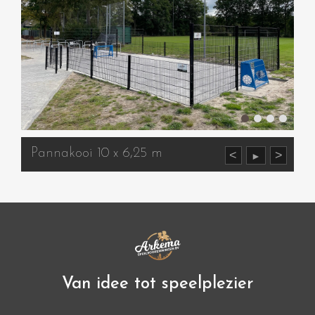
Pannakooi 10 x 6,25 m
<
>
►
Van idee tot speelplezier