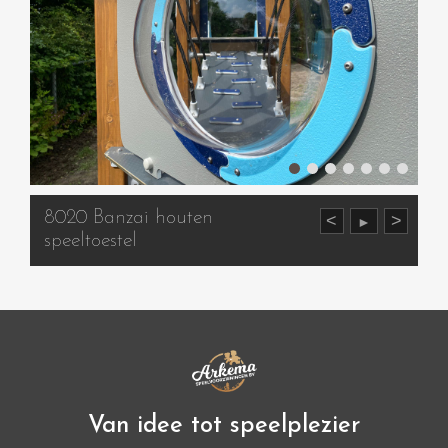
8020 Banzai houten
<
>
►
speeltoestel
Van idee tot speelplezier