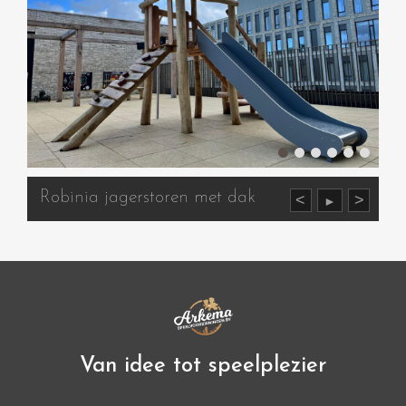
Robinia jagerstoren met dak
<
>
►
Van idee tot speelplezier