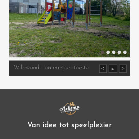
Wildwood houten speeltoestel
<
>
►
Van idee tot speelplezier