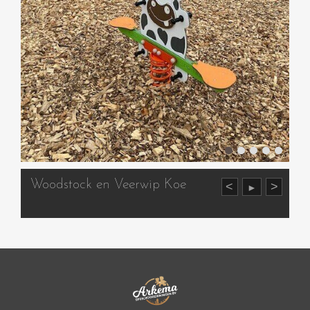
Woodstock en Veerwip Koe
<
>
►