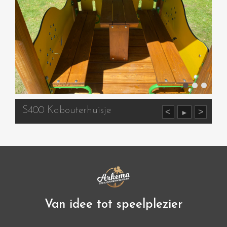
S400 Kabouterhuisje
<
>
►
Van idee tot speelplezier