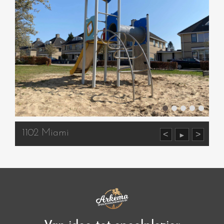
1102 Miami
<
>
►