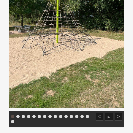
<
>
►