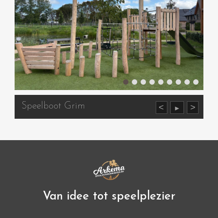
Speelboot Grim
<
>
►
Van idee tot speelplezier