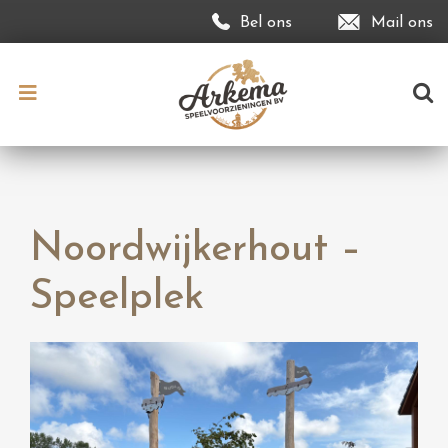
Bel ons
Mail ons
Noordwijkerhout –
Speelplek