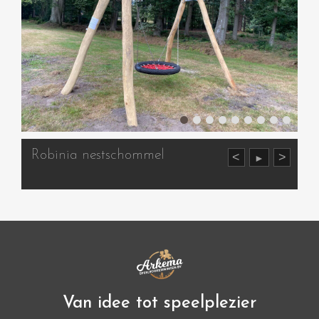
Robinia nestschommel
<
>
►
Van idee tot speelplezier