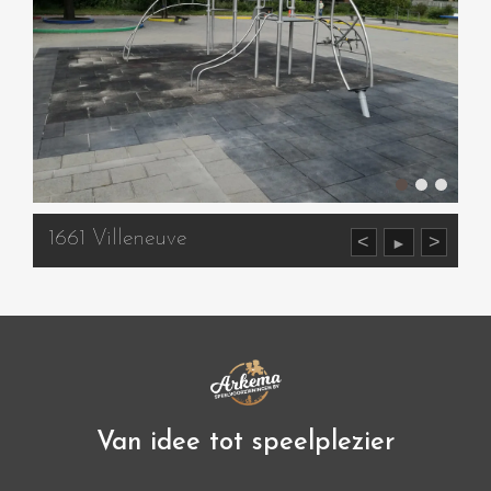
1661 Villeneuve
<
>
►
Van idee tot speelplezier