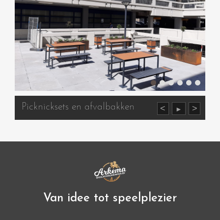
Picknicksets en afvalbakken
<
>
►
Van idee tot speelplezier