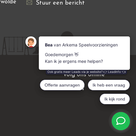
rwolde
Stuur een bericht
Volg ons online