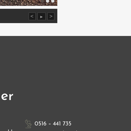
<
>
►
ier
0516 – 441 735