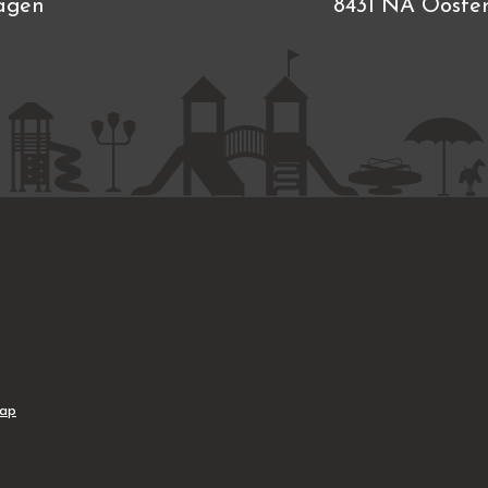
agen
8431 NA Ooste
map