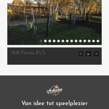
7818 Fitness RVS
<
>
►
Van idee tot speelplezier