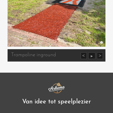
Trampoline inground
<
>
►
Van idee tot speelplezier