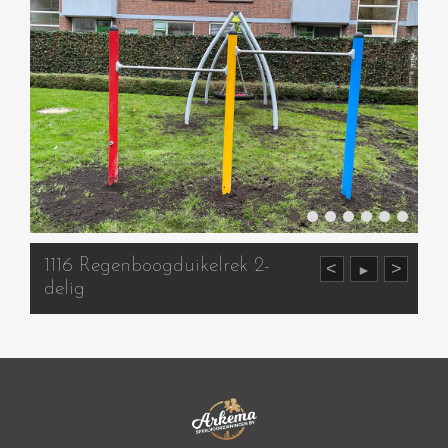
1116 Regenboogduikelrek 2-
<
>
►
delig