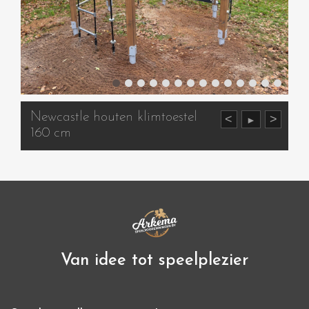
Newcastle houten klimtoestel
<
>
►
160 cm
Van idee tot speelplezier