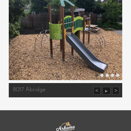
8017 Abridge
<
>
►