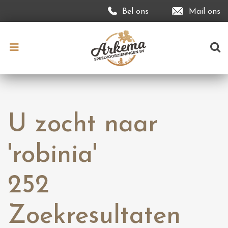
Bel ons
Mail ons
U zocht naar
'robinia'
252
Zoekresultaten