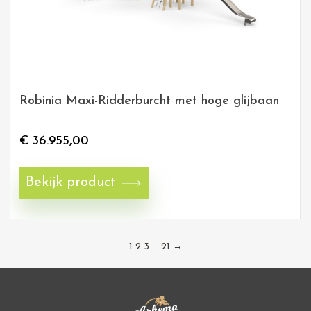
Robinia Maxi-Ridderburcht met hoge glijbaan
€
36.955,00
Bekijk product
Pagina
Pagina
Pagina
Pagina
1
2
3
…
21
→