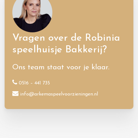
Vragen over de Robinia
speelhuisje Bakkerij?
Ons team staat voor je klaar.
0516 – 441 735
info@arkemaspeelvoorzieningen.nl