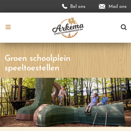
Bel ons
Mail ons
Groen schoolplein
speeltoestellen