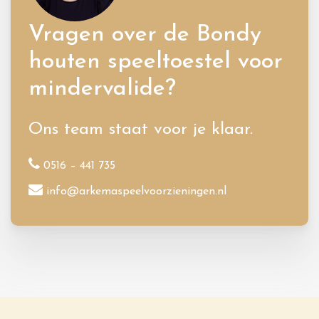
Vragen over de Bondy
houten speeltoestel voor
mindervalide?
Ons team staat voor je klaar.
0516 – 441 735
info@arkemaspeelvoorzieningen.nl