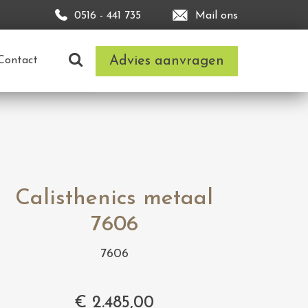
0516 - 441 735
Mail ons
Advies aanvragen
Contact
Calisthenics metaal
7606
7606
€
2.485,00