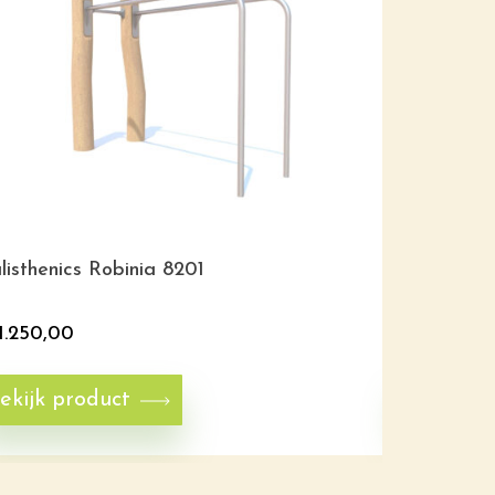
listhenics Robinia 8201
Calistheni
1.250,00
€
795,00
ekijk product
Bekijk p