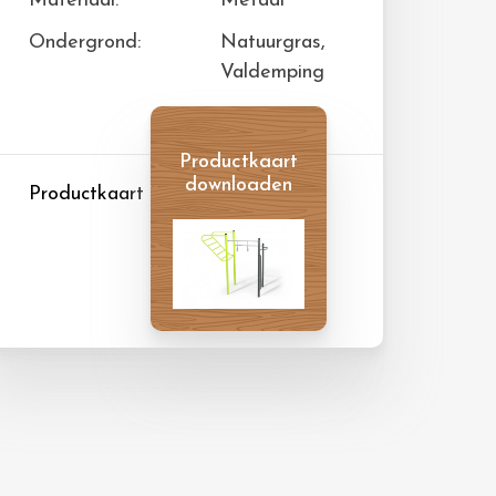
Materiaal:
Metaal
Ondergrond:
Natuurgras,
Valdemping
Productkaart
downloaden
Productkaart