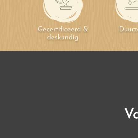
Gecertificeerd &
Duur
deskundig
Va