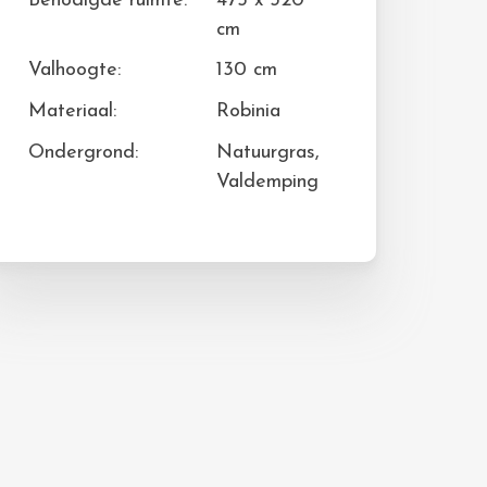
Benodigde ruimte:
475 x 320
cm
Valhoogte:
130 cm
Materiaal:
Robinia
Ondergrond:
Natuurgras,
Valdemping