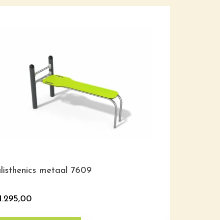
listhenics metaal 7609
Calistheni
1.295,00
€
1.295,00