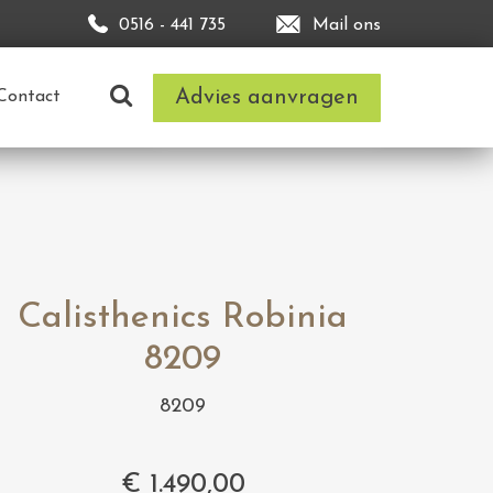
0516 - 441 735
Mail ons
Advies aanvragen
Contact
Calisthenics Robinia
8209
8209
€
1.490,00