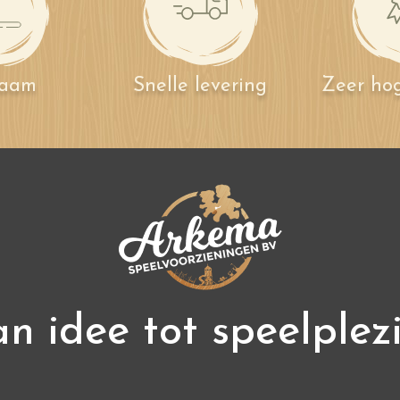
zaam
Snelle levering
Zeer hog
n idee tot speelplez