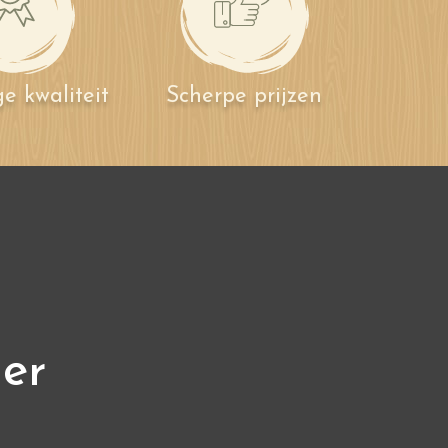
e kwaliteit
Scherpe prijzen
ier