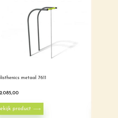
listhenics metaal 7611
Calistheni
2.085,00
€
2.065,0
ekijk product
Bekijk p