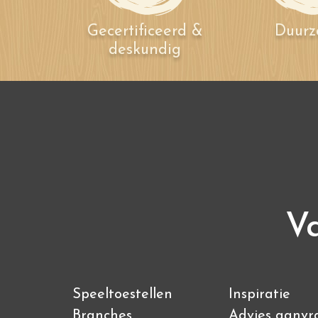
Gecertificeerd &
Duur
deskundig
Va
Speeltoestellen
Inspiratie
Branches
Advies aanvr