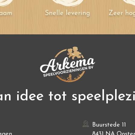
zaam
Snelle levering
Zeer hog
n idee tot speelplez
Buurstede 11
agen
8431 NA Ooste