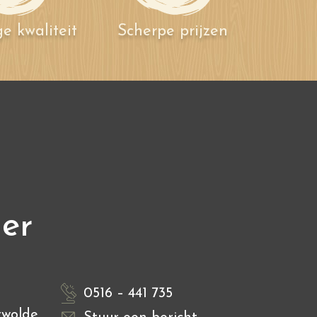
e kwaliteit
Scherpe prijzen
ier
0516 – 441 735
rwolde