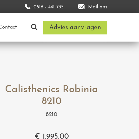
0516 - 441 735
Mail ons
Advies aanvragen
Contact
Calisthenics Robinia
8210
8210
€
1.995,00