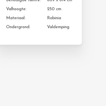
Benodigde ruimte:
609 x 614 cm
Valhoogte:
250 cm
Materiaal:
Robinia
Ondergrond:
Valdemping