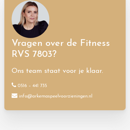
Vragen over de Fitness
RVS 7803?
Ons team staat voor je klaar.
0516 – 441 735
info@arkemaspeelvoorzieningen.nl