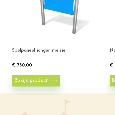
Spelpaneel jongen meisje
Ne
€
750,00
€
Bekijk product
B