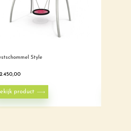
stschommel Style
Nestschom
2.450,00
€
4.970,0
ekijk product
Bekijk p