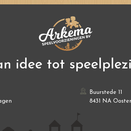
n idee tot speelplez
Buurstede 11
agen
8431 NA Ooste