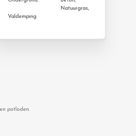
Ondergrond:
Beton,
Natuurgras,
Valdemping
 en potloden.