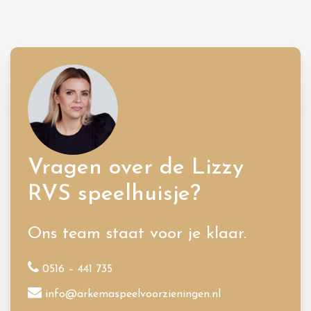
Vragen over de Lizzy
RVS speelhuisje?
Ons team staat voor je klaar.
0516 – 441 735
info@arkemaspeelvoorzieningen.nl