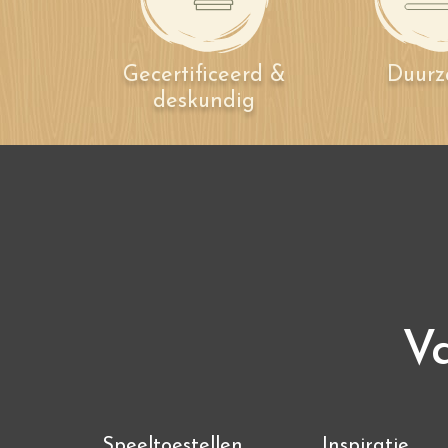
Gecertificeerd &
Duur
deskundig
Va
Speeltoestellen
Inspiratie