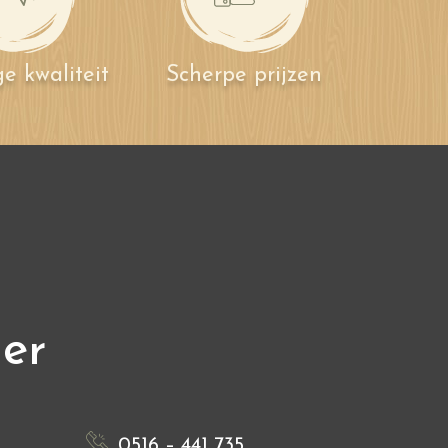
e kwaliteit
Scherpe prijzen
ier
0516 – 441 735