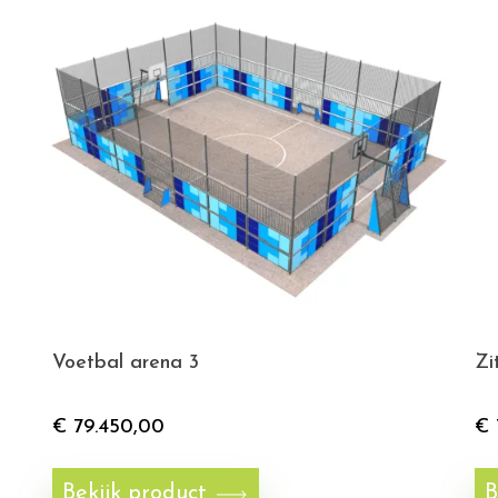
Voetbal arena 3
Zi
€
79.450,00
€
Bekijk product
B