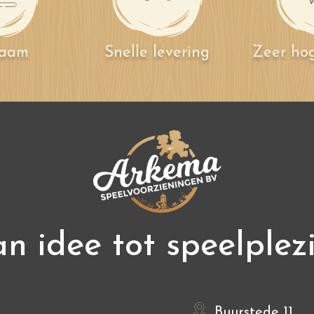
zaam
Snelle levering
Zeer hog
n idee tot speelplez
Buurstede 11