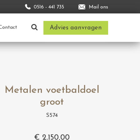
0516 - 441 735
Mail ons
Advies aanvragen
Contact
Metalen voetbaldoel
groot
S574
€
2.150,00