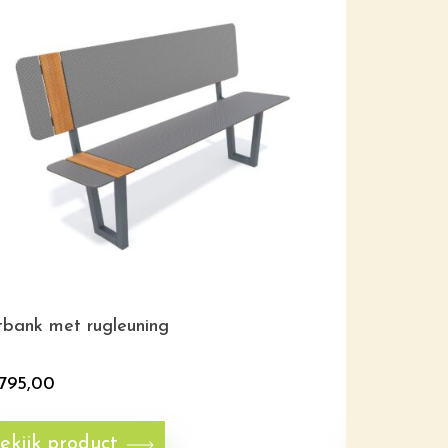
tbank met rugleuning
Basketbal
795,00
€
2.150,00
ekijk product
Bekijk p