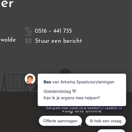
ier
0516 – 441 735
rwolde
Stuur een bericht
Volg ons online