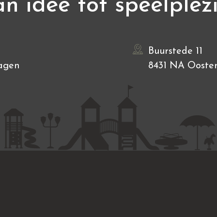
n idee tot speelplez
Buurstede 11
agen
8431 NA Ooste