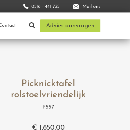
0516 - 441 735
Mail ons
Advies aanvragen
Contact
Picknicktafel
rolstoelvriendelijk
P557
€
1.650,00