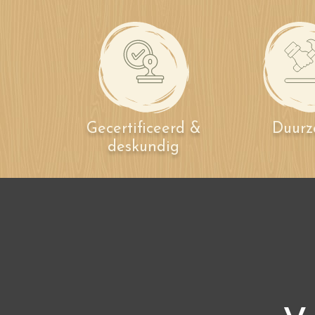
Gecertificeerd &
Duur
deskundig