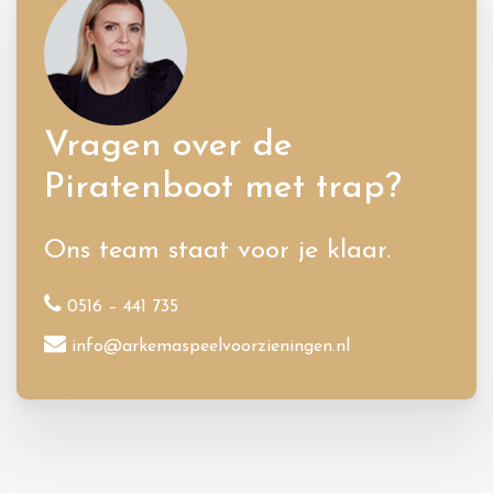
Vragen over de
Piratenboot met trap?
Ons team staat voor je klaar.
0516 – 441 735
info@arkemaspeelvoorzieningen.nl