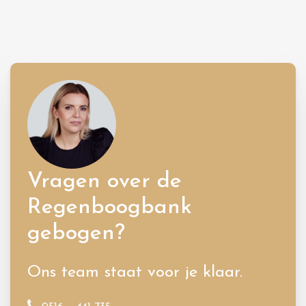
Vragen over de
Regenboogbank
gebogen?
Ons team staat voor je klaar.